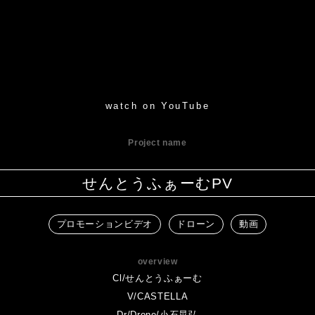
watch on YouTube
Project name
せんとうふぁーむPV
プロモーションビデオ
ドローン
動画
overview
Cl/せんとうふぁーむ
V/CASTELLA
Dr/Drone/小石晃弘