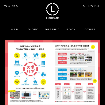
WORKS
SERVICE
WEB
VIDEO
GRAPHIC
BOOK
OTHER